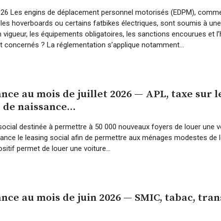
t 2026 Les engins de déplacement personnel motorisés (EDPM), comme l
les hoverboards ou certains fatbikes électriques, sont soumis à une
 vigueur, les équipements obligatoires, les sanctions encourues et l’
nt concernés ? La réglementation s’applique notamment...
nce au mois de juillet 2026 — APL, taxe sur l
é de naissance…
social destinée à permettre à 50 000 nouveaux foyers de louer une voi
elance le leasing social afin de permettre aux ménages modestes de l
sitif permet de louer une voiture...
nce au mois de juin 2026 — SMIC, tabac, tran