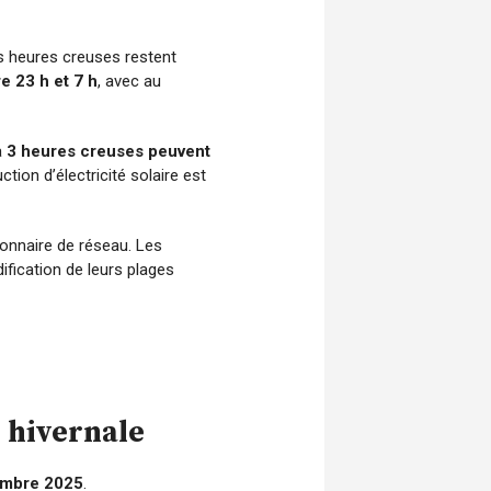
es heures creuses restent
e 23 h et 7 h
, avec au
à
3 heures creuses peuvent
ction d’électricité solaire est
ionnaire de réseau. Les
ication de leurs plages
e hivernale
vembre 2025
.