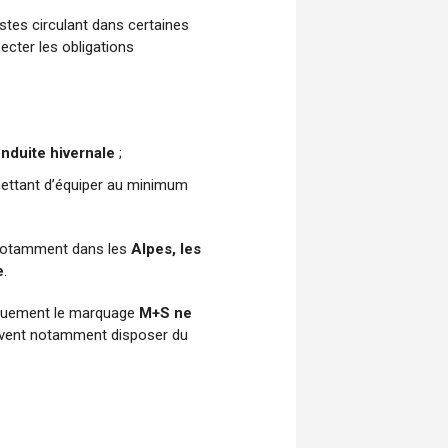
istes circulant dans certaines
cter les obligations
nduite hivernale
;
ttant d’équiper au minimum
 notamment dans les
Alpes, les
e
.
niquement le marquage
M+S ne
oivent notamment disposer du